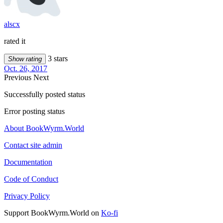
alscx
rated it
3 stars
Show rating
Oct. 26, 2017
Previous
Next
Successfully posted status
Error posting status
About BookWyrm.World
Contact site admin
Documentation
Code of Conduct
Privacy Policy
Support BookWyrm.World on
Ko-fi