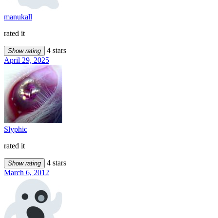
manukall
rated it
4 stars
Show rating
April 29, 2025
Slyphic
rated it
4 stars
Show rating
March 6, 2012