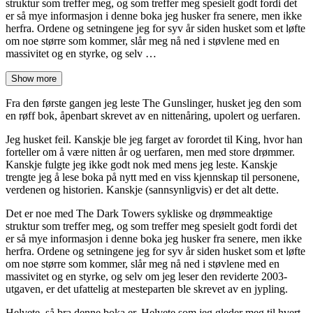
struktur som treffer meg, og som treffer meg spesielt godt fordi det
er så mye informasjon i denne boka jeg husker fra senere, men ikke
herfra. Ordene og setningene jeg for syv år siden husket som et løfte
om noe større som kommer, slår meg nå ned i støvlene med en
massivitet og en styrke, og selv …
Show more
Fra den første gangen jeg leste The Gunslinger, husket jeg den som
en røff bok, åpenbart skrevet av en nittenåring, upolert og uerfaren.
Jeg husket feil. Kanskje ble jeg farget av forordet til King, hvor han
forteller om å være nitten år og uerfaren, men med store drømmer.
Kanskje fulgte jeg ikke godt nok med mens jeg leste. Kanskje
trengte jeg å lese boka på nytt med en viss kjennskap til personene,
verdenen og historien. Kanskje (sannsynligvis) er det alt dette.
Det er noe med The Dark Towers sykliske og drømmeaktige
struktur som treffer meg, og som treffer meg spesielt godt fordi det
er så mye informasjon i denne boka jeg husker fra senere, men ikke
herfra. Ordene og setningene jeg for syv år siden husket som et løfte
om noe større som kommer, slår meg nå ned i støvlene med en
massivitet og en styrke, og selv om jeg leser den reviderte 2003-
utgaven, er det ufattelig at mesteparten ble skrevet av en jypling.
Helvete, så bra denne boka er. Helvete som jeg gleder meg til hvert