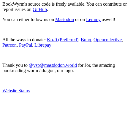
BookWyrm's source code is freely available. You can contribute or
report issues on
GitHub
.
You can either follow us on
Mastodon
or on
Lemmy
aswell!
All the ways to donate:
Ko-fi (Preferred)
,
Bunq
,
Opencollective
,
Patreon
,
PayPal
,
Librepay
Thank you to
@vsp@mastdodon.world
for Jör, the amazing
bookreading worm / dragon, our logo.
Website Status