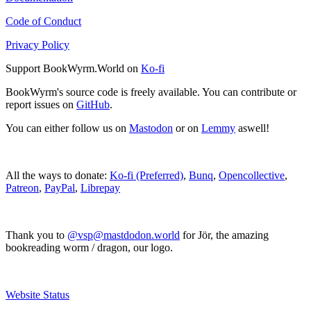
Code of Conduct
Privacy Policy
Support BookWyrm.World on
Ko-fi
BookWyrm's source code is freely available. You can contribute or
report issues on
GitHub
.
You can either follow us on
Mastodon
or on
Lemmy
aswell!
All the ways to donate:
Ko-fi (Preferred)
,
Bunq
,
Opencollective
,
Patreon
,
PayPal
,
Librepay
Thank you to
@vsp@mastdodon.world
for Jör, the amazing
bookreading worm / dragon, our logo.
Website Status