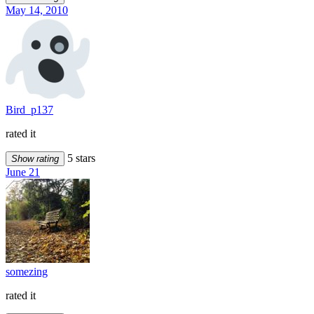
May 14, 2010
Bird_p137
rated it
5 stars
Show rating
June 21
somezing
rated it