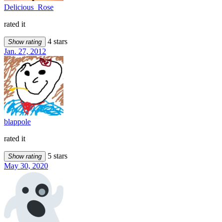
Delicious_Rose
rated it
4 stars
Show rating
Jan. 27, 2012
blappole
rated it
5 stars
Show rating
May 30, 2020