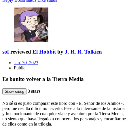
Reply
Boost status
Like status
sof
reviewed
El Hobbit
by
J. R. R. Tolkien
Jan. 30, 2023
Public
Es bonito volver a la Tierra Media
3 stars
Show rating
No sé si es justo comparar este libro con «El Señor de los Anillos»,
pero me resulta difícil no hacerlo. Pese a lo interesante de la historia
y lo emocionante de cualquier viaje y aventura por la Tierra Media,
no siento que haya llegado a conocer a los personajes y encariñarme
de ellos como en la trilogía.