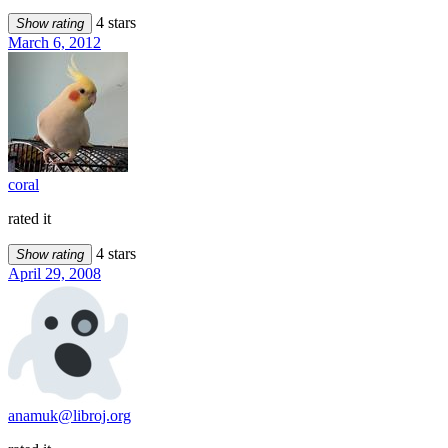
4 stars
Show rating
March 6, 2012
coral
rated it
4 stars
Show rating
April 29, 2008
anamuk@libroj.org