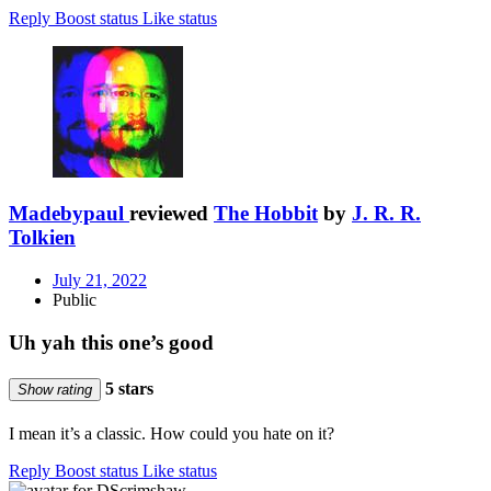
Reply
Boost status
Like status
Madebypaul
reviewed
The Hobbit
by
J. R. R.
Tolkien
July 21, 2022
Public
Uh yah this one’s good
5 stars
Show rating
I mean it’s a classic. How could you hate on it?
Reply
Boost status
Like status