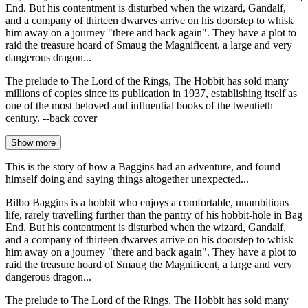
End. But his contentment is disturbed when the wizard, Gandalf,
and a company of thirteen dwarves arrive on his doorstep to whisk
him away on a journey "there and back again". They have a plot to
raid the treasure hoard of Smaug the Magnificent, a large and very
dangerous dragon...
The prelude to The Lord of the Rings, The Hobbit has sold many
millions of copies since its publication in 1937, establishing itself as
one of the most beloved and influential books of the twentieth
century. --back cover
Show more
This is the story of how a Baggins had an adventure, and found
himself doing and saying things altogether unexpected...
Bilbo Baggins is a hobbit who enjoys a comfortable, unambitious
life, rarely travelling further than the pantry of his hobbit-hole in Bag
End. But his contentment is disturbed when the wizard, Gandalf,
and a company of thirteen dwarves arrive on his doorstep to whisk
him away on a journey "there and back again". They have a plot to
raid the treasure hoard of Smaug the Magnificent, a large and very
dangerous dragon...
The prelude to The Lord of the Rings, The Hobbit has sold many