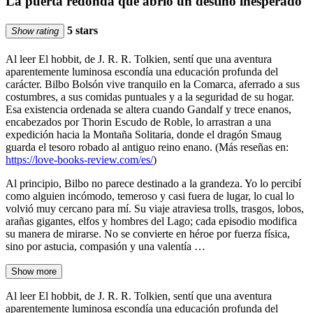
La puerta redonda que abrió un destino inesperado
5 stars
Show rating
Al leer El hobbit, de J. R. R. Tolkien, sentí que una aventura
aparentemente luminosa escondía una educación profunda del
carácter. Bilbo Bolsón vive tranquilo en la Comarca, aferrado a sus
costumbres, a sus comidas puntuales y a la seguridad de su hogar.
Esa existencia ordenada se altera cuando Gandalf y trece enanos,
encabezados por Thorin Escudo de Roble, lo arrastran a una
expedición hacia la Montaña Solitaria, donde el dragón Smaug
guarda el tesoro robado al antiguo reino enano. (Más reseñas en:
https://love-books-review.com/es/
)
Al principio, Bilbo no parece destinado a la grandeza. Yo lo percibí
como alguien incómodo, temeroso y casi fuera de lugar, lo cual lo
volvió muy cercano para mí. Su viaje atraviesa trolls, trasgos, lobos,
arañas gigantes, elfos y hombres del Lago; cada episodio modifica
su manera de mirarse. No se convierte en héroe por fuerza física,
sino por astucia, compasión y una valentía …
Show more
Al leer El hobbit, de J. R. R. Tolkien, sentí que una aventura
aparentemente luminosa escondía una educación profunda del