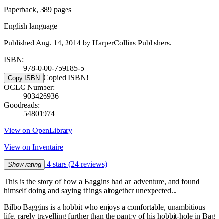
Paperback, 389 pages
English language
Published Aug. 14, 2014 by HarperCollins Publishers.
ISBN:
978-0-00-759185-5
Copied ISBN!
Copy ISBN
OCLC Number:
903426936
Goodreads:
54801974
View on OpenLibrary
View on Inventaire
4 stars
(24 reviews)
Show rating
This is the story of how a Baggins had an adventure, and found
himself doing and saying things altogether unexpected...
Bilbo Baggins is a hobbit who enjoys a comfortable, unambitious
life, rarely travelling further than the pantry of his hobbit-hole in Bag