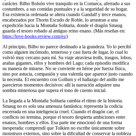
carácter. Bilbo Bolsón vive tranquilo en la Comarca, aferrado a sus
costumbres, a sus comidas puntuales y a la seguridad de su hogar.
Esa existencia ordenada se altera cuando Gandalf y trece enanos,
encabezados por Thorin Escudo de Roble, lo arrastran a una
expedición hacia la Montaña Solitaria, donde el dragón Smaug
guarda el tesoro robado al antiguo reino enano. (Más reseñas en:
https://love-books-review.com/es/
)
Al principio, Bilbo no parece destinado a la grandeza. Yo lo percibí
como alguien incómodo, temeroso y casi fuera de lugar, lo cual lo
volvió muy cercano para mí. Su viaje atraviesa trolls, trasgos, lobos,
arañas gigantes, elfos y hombres del Lago; cada episodio modifica
su manera de mirarse. No se convierte en héroe por fuerza física,
sino por astucia, compasión y una valentía que aparece justo cuando
la necesita. El encuentro con Gollum y el hallazgo del anillo me
parecieron momentos decisivos: allí la narración adquiere una
sombra misteriosa que supera el tono de cuento inicial.
La llegada a la Montaña Solitaria cambia el ritmo de la historia.
Smaug no es solo una amenaza fantástica; representa la codicia
encerrada en una inteligencia cruel. Cuando el dragón cae, el
conflicto no termina, porque el tesoro despierta ambiciones entre
enanos, hombres y elfos. Esa parte me emocionó de una forma
inesperada: comprendí que Tolkien no escribe únicamente sobre
monstruos externos, sino sobre la dificultad de conservar la nobleza