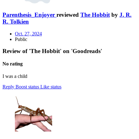
Parenthesis_Enjoyer
reviewed
The Hobbit
by
J. R.
R. Tolkien
Oct. 27, 2024
Public
Review of 'The Hobbit' on 'Goodreads'
No rating
I was a child
Reply
Boost status
Like status