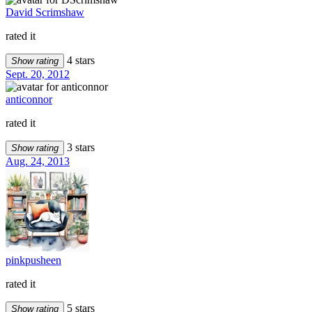
David Scrimshaw
rated it
4 stars
Show rating
Sept. 20, 2012
anticonnor
rated it
3 stars
Show rating
Aug. 24, 2013
pinkpusheen
rated it
5 stars
Show rating