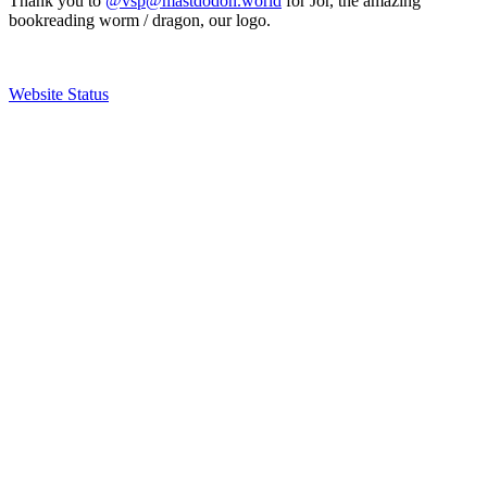
Thank you to
@vsp@mastdodon.world
for Jör, the amazing
bookreading worm / dragon, our logo.
Website Status