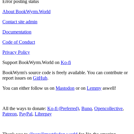
Error posting status
About BookWyrm.World
Contact site admin
Documentation
Code of Conduct
Privacy Policy
Support BookWyrm.World on
Ko-fi
BookWyrm's source code is freely available. You can contribute or
report issues on
GitHub
.
You can either follow us on
Mastodon
or on
Lemmy
aswell!
All the ways to donate:
Ko-fi (Preferred)
,
Bunq
,
Opencollective
,
Patreon
,
PayPal
,
Librepay