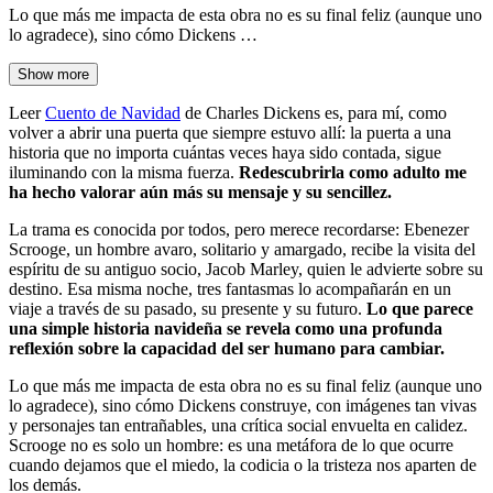
Lo que más me impacta de esta obra no es su final feliz (aunque uno
lo agradece), sino cómo Dickens …
Show more
Leer
Cuento de Navidad
de Charles Dickens es, para mí, como
volver a abrir una puerta que siempre estuvo allí: la puerta a una
historia que no importa cuántas veces haya sido contada, sigue
iluminando con la misma fuerza.
Redescubrirla como adulto me
ha hecho valorar aún más su mensaje y su sencillez.
La trama es conocida por todos, pero merece recordarse: Ebenezer
Scrooge, un hombre avaro, solitario y amargado, recibe la visita del
espíritu de su antiguo socio, Jacob Marley, quien le advierte sobre su
destino. Esa misma noche, tres fantasmas lo acompañarán en un
viaje a través de su pasado, su presente y su futuro.
Lo que parece
una simple historia navideña se revela como una profunda
reflexión sobre la capacidad del ser humano para cambiar.
Lo que más me impacta de esta obra no es su final feliz (aunque uno
lo agradece), sino cómo Dickens construye, con imágenes tan vivas
y personajes tan entrañables, una crítica social envuelta en calidez.
Scrooge no es solo un hombre: es una metáfora de lo que ocurre
cuando dejamos que el miedo, la codicia o la tristeza nos aparten de
los demás.