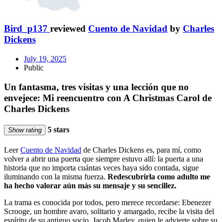
Bird_p137
reviewed
Cuento de Navidad
by
Charles
Dickens
July 19, 2025
Public
Un fantasma, tres visitas y una lección que no
envejece: Mi reencuentro con A Christmas Carol de
Charles Dickens
5 stars
Show rating
Leer
Cuento de Navidad
de Charles Dickens es, para mí, como
volver a abrir una puerta que siempre estuvo allí: la puerta a una
historia que no importa cuántas veces haya sido contada, sigue
iluminando con la misma fuerza.
Redescubrirla como adulto me
ha hecho valorar aún más su mensaje y su sencillez.
La trama es conocida por todos, pero merece recordarse: Ebenezer
Scrooge, un hombre avaro, solitario y amargado, recibe la visita del
espíritu de su antiguo socio, Jacob Marley, quien le advierte sobre su