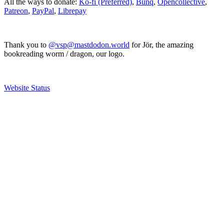
All the ways to donate:
Ko-fi (Preferred)
,
Bunq
,
Opencollective
,
Patreon
,
PayPal
,
Librepay
Thank you to
@vsp@mastdodon.world
for Jör, the amazing
bookreading worm / dragon, our logo.
Website Status