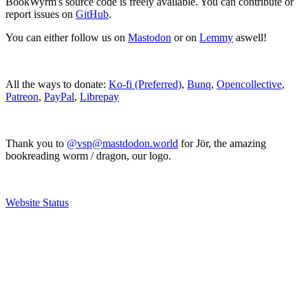
BookWyrm's source code is freely available. You can contribute or
report issues on
GitHub
.
You can either follow us on
Mastodon
or on
Lemmy
aswell!
All the ways to donate:
Ko-fi (Preferred)
,
Bunq
,
Opencollective
,
Patreon
,
PayPal
,
Librepay
Thank you to
@vsp@mastdodon.world
for Jör, the amazing
bookreading worm / dragon, our logo.
Website Status