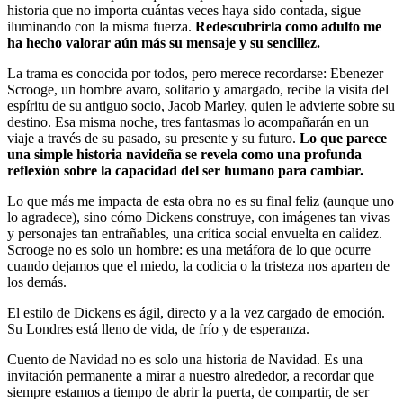
historia que no importa cuántas veces haya sido contada, sigue
iluminando con la misma fuerza.
Redescubrirla como adulto me
ha hecho valorar aún más su mensaje y su sencillez.
La trama es conocida por todos, pero merece recordarse: Ebenezer
Scrooge, un hombre avaro, solitario y amargado, recibe la visita del
espíritu de su antiguo socio, Jacob Marley, quien le advierte sobre su
destino. Esa misma noche, tres fantasmas lo acompañarán en un
viaje a través de su pasado, su presente y su futuro.
Lo que parece
una simple historia navideña se revela como una profunda
reflexión sobre la capacidad del ser humano para cambiar.
Lo que más me impacta de esta obra no es su final feliz (aunque uno
lo agradece), sino cómo Dickens construye, con imágenes tan vivas
y personajes tan entrañables, una crítica social envuelta en calidez.
Scrooge no es solo un hombre: es una metáfora de lo que ocurre
cuando dejamos que el miedo, la codicia o la tristeza nos aparten de
los demás.
El estilo de Dickens es ágil, directo y a la vez cargado de emoción.
Su Londres está lleno de vida, de frío y de esperanza.
Cuento de Navidad no es solo una historia de Navidad. Es una
invitación permanente a mirar a nuestro alrededor, a recordar que
siempre estamos a tiempo de abrir la puerta, de compartir, de ser