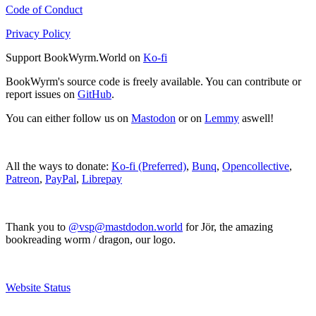
Code of Conduct
Privacy Policy
Support BookWyrm.World on
Ko-fi
BookWyrm's source code is freely available. You can contribute or
report issues on
GitHub
.
You can either follow us on
Mastodon
or on
Lemmy
aswell!
All the ways to donate:
Ko-fi (Preferred)
,
Bunq
,
Opencollective
,
Patreon
,
PayPal
,
Librepay
Thank you to
@vsp@mastdodon.world
for Jör, the amazing
bookreading worm / dragon, our logo.
Website Status