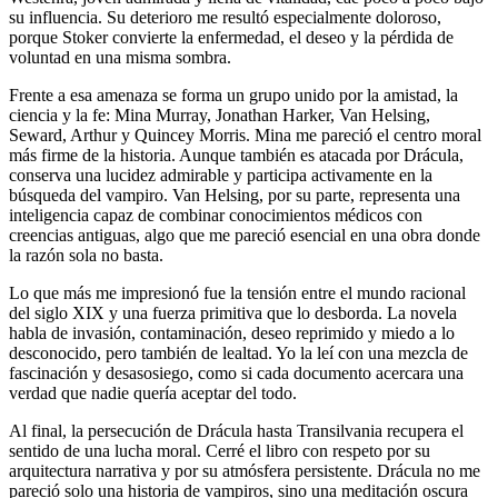
su influencia. Su deterioro me resultó especialmente doloroso,
porque Stoker convierte la enfermedad, el deseo y la pérdida de
voluntad en una misma sombra.
Frente a esa amenaza se forma un grupo unido por la amistad, la
ciencia y la fe: Mina Murray, Jonathan Harker, Van Helsing,
Seward, Arthur y Quincey Morris. Mina me pareció el centro moral
más firme de la historia. Aunque también es atacada por Drácula,
conserva una lucidez admirable y participa activamente en la
búsqueda del vampiro. Van Helsing, por su parte, representa una
inteligencia capaz de combinar conocimientos médicos con
creencias antiguas, algo que me pareció esencial en una obra donde
la razón sola no basta.
Lo que más me impresionó fue la tensión entre el mundo racional
del siglo XIX y una fuerza primitiva que lo desborda. La novela
habla de invasión, contaminación, deseo reprimido y miedo a lo
desconocido, pero también de lealtad. Yo la leí con una mezcla de
fascinación y desasosiego, como si cada documento acercara una
verdad que nadie quería aceptar del todo.
Al final, la persecución de Drácula hasta Transilvania recupera el
sentido de una lucha moral. Cerré el libro con respeto por su
arquitectura narrativa y por su atmósfera persistente. Drácula no me
pareció solo una historia de vampiros, sino una meditación oscura