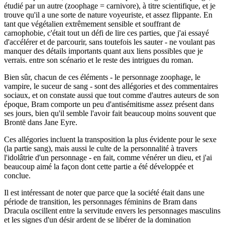
étudié par un autre (zoophage = carnivore), à titre scientifique, et je
trouve qu'il a une sorte de nature voyeuriste, et assez flippante. En
tant que végétalien extrêmement sensible et souffrant de
carnophobie, c'était tout un défi de lire ces parties, que j'ai essayé
d'accélérer et de parcourir, sans toutefois les sauter - ne voulant pas
manquer des détails importants quant aux liens possibles que je
verrais. entre son scénario et le reste des intrigues du roman.
Bien sûr, chacun de ces éléments - le personnage zoophage, le
vampire, le suceur de sang - sont des allégories et des commentaires
sociaux, et on constate aussi que tout comme d'autres auteurs de son
époque, Bram comporte un peu d'antisémitisme assez présent dans
ses jours, bien qu'il semble l'avoir fait beaucoup moins souvent que
Brontë dans Jane Eyre.
Ces allégories incluent la transposition la plus évidente pour le sexe
(la partie sang), mais aussi le culte de la personnalité à travers
l'idolâtrie d'un personnage - en fait, comme vénérer un dieu, et j'ai
beaucoup aimé la façon dont cette partie a été développée et
conclue.
Il est intéressant de noter que parce que la société était dans une
période de transition, les personnages féminins de Bram dans
Dracula oscillent entre la servitude envers les personnages masculins
et les signes d'un désir ardent de se libérer de la domination