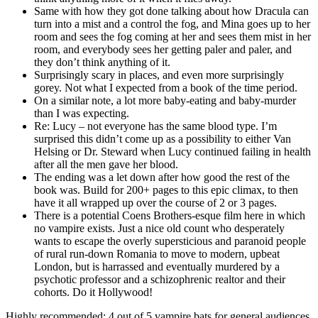
Same with how they got done talking about how Dracula can
turn into a mist and a control the fog, and Mina goes up to her
room and sees the fog coming at her and sees them mist in her
room, and everybody sees her getting paler and paler, and
they don’t think anything of it.
Surprisingly scary in places, and even more surprisingly
gorey. Not what I expected from a book of the time period.
On a similar note, a lot more baby-eating and baby-murder
than I was expecting.
Re: Lucy – not everyone has the same blood type. I’m
surprised this didn’t come up as a possibility to either Van
Helsing or Dr. Steward when Lucy continued failing in health
after all the men gave her blood.
The ending was a let down after how good the rest of the
book was. Build for 200+ pages to this epic climax, to then
have it all wrapped up over the course of 2 or 3 pages.
There is a potential Coens Brothers-esque film here in which
no vampire exists. Just a nice old count who desperately
wants to escape the overly supersticious and paranoid people
of rural run-down Romania to move to modern, upbeat
London, but is harrassed and eventually murdered by a
psychotic professor and a schizophrenic realtor and their
cohorts. Do it Hollywood!
Highly recommended; 4 out of 5 vampire bats for general audiences.