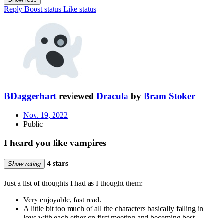
Reply
Boost status
Like status
BDaggerhart
reviewed
Dracula
by
Bram Stoker
Nov. 19, 2022
Public
I heard you like vampires
4 stars
Show rating
Just a list of thoughts I had as I thought them:
Very enjoyable, fast read.
A little bit too much of all the characters basically falling in
love with each other on first meeting and becoming best