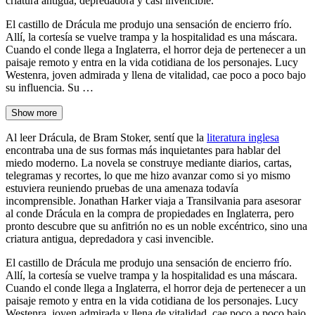
criatura antigua, depredadora y casi invencible.
El castillo de Drácula me produjo una sensación de encierro frío.
Allí, la cortesía se vuelve trampa y la hospitalidad es una máscara.
Cuando el conde llega a Inglaterra, el horror deja de pertenecer a un
paisaje remoto y entra en la vida cotidiana de los personajes. Lucy
Westenra, joven admirada y llena de vitalidad, cae poco a poco bajo
su influencia. Su …
Show more
Al leer Drácula, de Bram Stoker, sentí que la
literatura inglesa
encontraba una de sus formas más inquietantes para hablar del
miedo moderno. La novela se construye mediante diarios, cartas,
telegramas y recortes, lo que me hizo avanzar como si yo mismo
estuviera reuniendo pruebas de una amenaza todavía
incomprensible. Jonathan Harker viaja a Transilvania para asesorar
al conde Drácula en la compra de propiedades en Inglaterra, pero
pronto descubre que su anfitrión no es un noble excéntrico, sino una
criatura antigua, depredadora y casi invencible.
El castillo de Drácula me produjo una sensación de encierro frío.
Allí, la cortesía se vuelve trampa y la hospitalidad es una máscara.
Cuando el conde llega a Inglaterra, el horror deja de pertenecer a un
paisaje remoto y entra en la vida cotidiana de los personajes. Lucy
Westenra, joven admirada y llena de vitalidad, cae poco a poco bajo