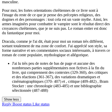
masculine.
Pour moi, les fortes orientations chrétiennes de ce livre sont à
l'image du reste de ce que je pense des préceptes religieux, des
dogmes et des personnages : tout cela est un vaste mythe. Ainsi, les
armes imaginées pour combattre le vampire sont le résultat direct des
croyances chrétiennes, que je ne suis pas. Le roman entier est donc
du fantastique pour moi.
Dracula, comme je l'ai dit, était pour moi un roman très différent,
sortant totalement de ma zone de confort. J'ai apprécié son style, sa
forme narrative et ses commentaires sociaux intéressants, à travers ce
roman de conte populaire, mythologique et allégorique.
J'ai lu très peu de notes de bas de page et aucune des
nombreuses parties supplémentaires non fictives à la fin du
livre, qui comprennent des contextes (329-360), des critiques
et des réactions (361-367), des variations dramatiques et
cinématographiques (370- 407) et , critique (409-482) , Bram
Stocker : une chronologie (483-485) et une bibliographie
sélectionnée (487-488)
Show less
Reply
Boost status
Like status