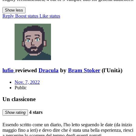
Show less
Reply
Boost status
Like status
lufio
reviewed
Dracula
by
Bram Stoker
(l'Unità)
Nov. 7, 2022
Public
Un classicone
4 stars
Show rating
Essendo scritto come un diario, l'ho letto seguendo le date (da inizio
maggio fino a ieri) e devo dire che è stata una bella esperienza, riesci
a percepire lo scorrere del tempo degli eventi narrati.