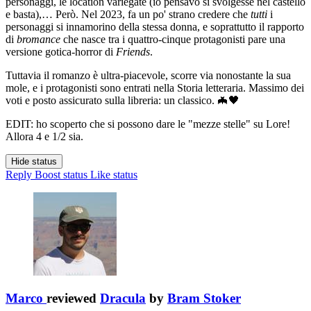
personaggi, le location variegate (io pensavo si svolgesse nel castello
e basta),… Però. Nel 2023, fa un po' strano credere che
tutti
i
personaggi si innamorino della stessa donna, e soprattutto il rapporto
di
bromance
che nasce tra i quattro-cinque protagonisti pare una
versione gotica-horror di
Friends
.
Tuttavia il romanzo è ultra-piacevole, scorre via nonostante la sua
mole, e i protagonisti sono entrati nella Storia letteraria. Massimo dei
voti e posto assicurato sulla libreria: un classico. 🦇🖤
EDIT: ho scoperto che si possono dare le "mezze stelle" su Lore!
Allora 4 e 1/2 sia.
Hide status
Reply
Boost status
Like status
Marco
reviewed
Dracula
by
Bram Stoker