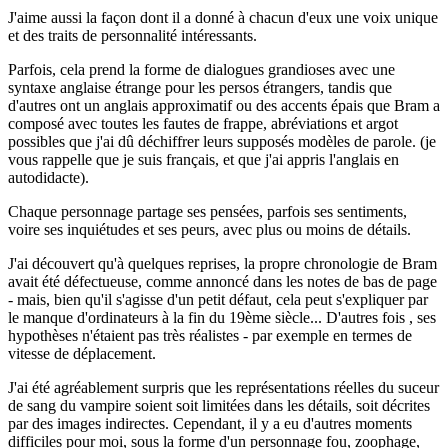
J'aime aussi la façon dont il a donné à chacun d'eux une voix unique
et des traits de personnalité intéressants.
Parfois, cela prend la forme de dialogues grandioses avec une
syntaxe anglaise étrange pour les persos étrangers, tandis que
d'autres ont un anglais approximatif ou des accents épais que Bram a
composé avec toutes les fautes de frappe, abréviations et argot
possibles que j'ai dû déchiffrer leurs supposés modèles de parole. (je
vous rappelle que je suis français, et que j'ai appris l'anglais en
autodidacte).
Chaque personnage partage ses pensées, parfois ses sentiments,
voire ses inquiétudes et ses peurs, avec plus ou moins de détails.
J'ai découvert qu'à quelques reprises, la propre chronologie de Bram
avait été défectueuse, comme annoncé dans les notes de bas de page
- mais, bien qu'il s'agisse d'un petit défaut, cela peut s'expliquer par
le manque d'ordinateurs à la fin du 19ème siècle... D'autres fois , ses
hypothèses n'étaient pas très réalistes - par exemple en termes de
vitesse de déplacement.
J'ai été agréablement surpris que les représentations réelles du suceur
de sang du vampire soient soit limitées dans les détails, soit décrites
par des images indirectes. Cependant, il y a eu d'autres moments
difficiles pour moi, sous la forme d'un personnage fou, zoophage,