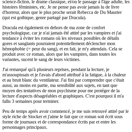
science-fiction, le drame classique, et/ou le passage à l'âge adulte, les
histoires féministes, etc. Je ne pense pas avoir jamais lu de livre
d'horreur, alors que le plus proche serait Rebecca de Du Maurier
(qui est gothique, genre partagé par Dracula).
Dracula est également en dehors de ma zone de confort
psychologique, car je n'ai jamais été attiré par les vampires et j'ai
tendance à éviter les romans où les niveaux possibles de détails
gores et sanglants pourraient potentiellement déclencher mon
hémophobie (= peur du sang), et en fait, je m'y attendais. Cela se
produit avec ce roman, alors que les vampires, dans toutes les
variantes, sucent le sang de leurs victimes.
J'ai remarqué qu'à plusieurs reprises, pendant la lecture, je
m'assoupissais et je l'avais d'abord attribué à la fatigue, à la chaleur
et au bruit blanc du ventilateur. J'ai fini par comprendre que c'était
aussi, au moins en partie, ma sensibilité aux sujets, en tant que
moyen des tentatives de mon psychisme pour me protéger de la
lecture d'aspects désagréables et graphiques. C'est pourquoi il m'a
fallu 3 semaines pour terminer.
Peu de temps après avoir commencé, je me suis retrouvé attiré par le
style riche de Stocker et j'aime le fait que ce roman soit écrit sous
forme de journaux et de correspondance écrits par et entre les
personnages principaux.