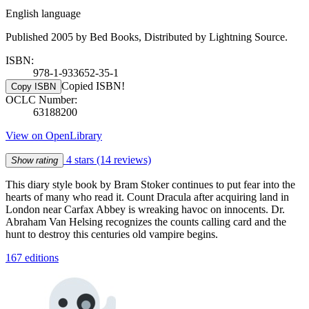
English language
Published 2005 by Bed Books, Distributed by Lightning Source.
ISBN:
978-1-933652-35-1
Copied ISBN!
Copy ISBN
OCLC Number:
63188200
View on OpenLibrary
4 stars
(14 reviews)
Show rating
This diary style book by Bram Stoker continues to put fear into the
hearts of many who read it. Count Dracula after acquiring land in
London near Carfax Abbey is wreaking havoc on innocents. Dr.
Abraham Van Helsing recognizes the counts calling card and the
hunt to destroy this centuries old vampire begins.
167 editions