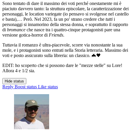
Sono tentato di dare il massimo dei voti perché onestamente mi è
piaciuto davvero tanto: la struttura episcolare, la caratterizzazione dei
personaggi, le location variegate (io pensavo si svolgesse nel castello
e basta),… Però. Nel 2023, fa un po' strano credere che
tutti
i
personaggi si innamorino della stessa donna, e soprattutto il rapporto
di
bromance
che nasce tra i quattro-cinque protagonisti pare una
versione gotica-horror di
Friends
.
Tuttavia il romanzo è ultra-piacevole, scorre via nonostante la sua
mole, e i protagonisti sono entrati nella Storia letteraria. Massimo dei
voti e posto assicurato sulla libreria: un classico. 🦇🖤
EDIT: ho scoperto che si possono dare le "mezze stelle" su Lore!
Allora 4 e 1/2 sia.
Hide status
Reply
Boost status
Like status