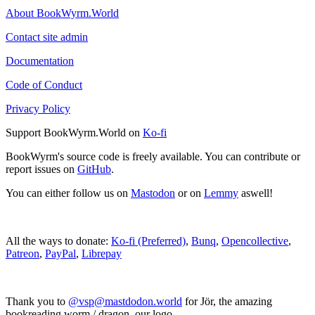
About BookWyrm.World
Contact site admin
Documentation
Code of Conduct
Privacy Policy
Support BookWyrm.World on
Ko-fi
BookWyrm's source code is freely available. You can contribute or
report issues on
GitHub
.
You can either follow us on
Mastodon
or on
Lemmy
aswell!
All the ways to donate:
Ko-fi (Preferred)
,
Bunq
,
Opencollective
,
Patreon
,
PayPal
,
Librepay
Thank you to
@vsp@mastdodon.world
for Jör, the amazing
bookreading worm / dragon, our logo.