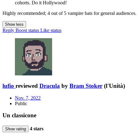
cohorts. Do it Hollywood!
Highly recommended; 4 out of 5 vampire bats for general audiences.
Show less
Reply
Boost status
Like status
lufio
reviewed
Dracula
by
Bram Stoker
(l'Unità)
Nov. 7, 2022
Public
Un classicone
4 stars
Show rating