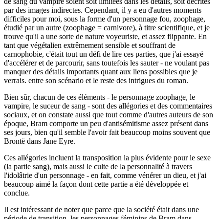
de sang du vampire soient soit limitées dans les détails, soit décrites
par des images indirectes. Cependant, il y a eu d'autres moments
difficiles pour moi, sous la forme d'un personnage fou, zoophage,
étudié par un autre (zoophage = carnivore), à titre scientifique, et je
trouve qu'il a une sorte de nature voyeuriste, et assez flippante. En
tant que végétalien extrêmement sensible et souffrant de
carnophobie, c'était tout un défi de lire ces parties, que j'ai essayé
d'accélérer et de parcourir, sans toutefois les sauter - ne voulant pas
manquer des détails importants quant aux liens possibles que je
verrais. entre son scénario et le reste des intrigues du roman.
Bien sûr, chacun de ces éléments - le personnage zoophage, le
vampire, le suceur de sang - sont des allégories et des commentaires
sociaux, et on constate aussi que tout comme d'autres auteurs de son
époque, Bram comporte un peu d'antisémitisme assez présent dans
ses jours, bien qu'il semble l'avoir fait beaucoup moins souvent que
Brontë dans Jane Eyre.
Ces allégories incluent la transposition la plus évidente pour le sexe
(la partie sang), mais aussi le culte de la personnalité à travers
l'idolâtrie d'un personnage - en fait, comme vénérer un dieu, et j'ai
beaucoup aimé la façon dont cette partie a été développée et
conclue.
Il est intéressant de noter que parce que la société était dans une
période de transition, les personnages féminins de Bram dans