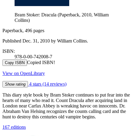
Bram Stoker: Dracula (Paperback, 2010, William
Collins)
Paperback, 496 pages
Published Dec. 31, 2010 by William Collins.
ISBN:
978-0-00-742008-7
Copied ISBN!
Copy ISBN
View on OpenLibrary
4 stars
(14 reviews)
Show rating
This diary style book by Bram Stoker continues to put fear into the
hearts of many who read it. Count Dracula after acquiring land in
London near Carfax Abbey is wreaking havoc on innocents. Dr.
Abraham Van Helsing recognizes the counts calling card and the
hunt to destroy this centuries old vampire begins.
167 editions