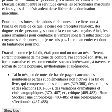
Dracula oscillent entre la servitude envers les personnages masculins
et les signes d'un désir ardent de se libérer de la domination
masculine.
Pour moi, les fortes orientations chrétiennes de ce livre sont à
l'image du reste de ce que je pense des préceptes religieux, des
dogmes et des personnages : tout cela est un vaste mythe. Ainsi, les
armes imaginées pour combattre le vampire sont le résultat direct des
croyances chrétiennes, que je ne suis pas. Le roman entier est donc
du fantastique pour moi.
Dracula, comme je l'ai dit, était pour moi un roman très différent,
sortant totalement de ma zone de confort. J'ai apprécié son style, sa
forme narrative et ses commentaires sociaux intéressants, à travers ce
roman de conte populaire, mythologique et allégorique.
J'ai lu très peu de notes de bas de page et aucune des
nombreuses parties supplémentaires non fictives à la fin du
livre, qui comprennent des contextes (329-360), des critiques
et des réactions (361-367), des variations dramatiques et
cinématographiques (370- 407) et , critique (409-482) , Bram
Stocker : une chronologie (483-485) et une bibliographie
sélectionnée (487-488)
Show less