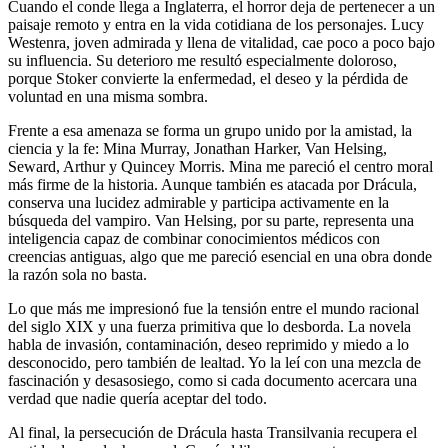
Cuando el conde llega a Inglaterra, el horror deja de pertenecer a un
paisaje remoto y entra en la vida cotidiana de los personajes. Lucy
Westenra, joven admirada y llena de vitalidad, cae poco a poco bajo
su influencia. Su deterioro me resultó especialmente doloroso,
porque Stoker convierte la enfermedad, el deseo y la pérdida de
voluntad en una misma sombra.
Frente a esa amenaza se forma un grupo unido por la amistad, la
ciencia y la fe: Mina Murray, Jonathan Harker, Van Helsing,
Seward, Arthur y Quincey Morris. Mina me pareció el centro moral
más firme de la historia. Aunque también es atacada por Drácula,
conserva una lucidez admirable y participa activamente en la
búsqueda del vampiro. Van Helsing, por su parte, representa una
inteligencia capaz de combinar conocimientos médicos con
creencias antiguas, algo que me pareció esencial en una obra donde
la razón sola no basta.
Lo que más me impresionó fue la tensión entre el mundo racional
del siglo XIX y una fuerza primitiva que lo desborda. La novela
habla de invasión, contaminación, deseo reprimido y miedo a lo
desconocido, pero también de lealtad. Yo la leí con una mezcla de
fascinación y desasosiego, como si cada documento acercara una
verdad que nadie quería aceptar del todo.
Al final, la persecución de Drácula hasta Transilvania recupera el