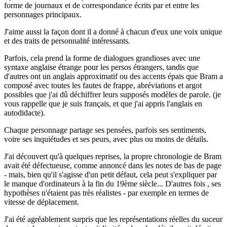
forme de journaux et de correspondance écrits par et entre les
personnages principaux.
J'aime aussi la façon dont il a donné à chacun d'eux une voix unique
et des traits de personnalité intéressants.
Parfois, cela prend la forme de dialogues grandioses avec une
syntaxe anglaise étrange pour les persos étrangers, tandis que
d'autres ont un anglais approximatif ou des accents épais que Bram a
composé avec toutes les fautes de frappe, abréviations et argot
possibles que j'ai dû déchiffrer leurs supposés modèles de parole. (je
vous rappelle que je suis français, et que j'ai appris l'anglais en
autodidacte).
Chaque personnage partage ses pensées, parfois ses sentiments,
voire ses inquiétudes et ses peurs, avec plus ou moins de détails.
J'ai découvert qu'à quelques reprises, la propre chronologie de Bram
avait été défectueuse, comme annoncé dans les notes de bas de page
- mais, bien qu'il s'agisse d'un petit défaut, cela peut s'expliquer par
le manque d'ordinateurs à la fin du 19ème siècle... D'autres fois , ses
hypothèses n'étaient pas très réalistes - par exemple en termes de
vitesse de déplacement.
J'ai été agréablement surpris que les représentations réelles du suceur