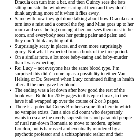
Dracula can turn into a bat, and then Quincy sees the bats
sitting outside the windows staring at them and they don’t
think anything more of it when it flies away.
Same with how they got done talking about how Dracula can
turn into a mist and a control the fog, and Mina goes up to her
room and sees the fog coming at her and sees them mist in her
room, and everybody sees her getting paler and paler, and
they don’t think anything of it.
Surprisingly scary in places, and even more surprisingly
gorey. Not what I expected from a book of the time period.
On a similar note, a lot more baby-eating and baby-murder
than I was expecting.
Re: Lucy – not everyone has the same blood type. I’m
surprised this didn’t come up as a possibility to either Van
Helsing or Dr. Steward when Lucy continued failing in health
after all the men gave her blood.
The ending was a let down after how good the rest of the
book was. Build for 200+ pages to this epic climax, to then
have it all wrapped up over the course of 2 or 3 pages.
There is a potential Coens Brothers-esque film here in which
no vampire exists. Just a nice old count who desperately
wants to escape the overly supersticious and paranoid people
of rural run-down Romania to move to modern, upbeat
London, but is harrassed and eventually murdered by a
psychotic professor and a schizophrenic realtor and their