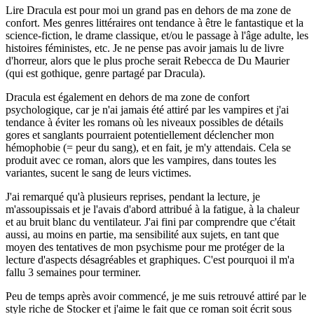
Lire Dracula est pour moi un grand pas en dehors de ma zone de
confort. Mes genres littéraires ont tendance à être le fantastique et la
science-fiction, le drame classique, et/ou le passage à l'âge adulte, les
histoires féministes, etc. Je ne pense pas avoir jamais lu de livre
d'horreur, alors que le plus proche serait Rebecca de Du Maurier
(qui est gothique, genre partagé par Dracula).
Dracula est également en dehors de ma zone de confort
psychologique, car je n'ai jamais été attiré par les vampires et j'ai
tendance à éviter les romans où les niveaux possibles de détails
gores et sanglants pourraient potentiellement déclencher mon
hémophobie (= peur du sang), et en fait, je m'y attendais. Cela se
produit avec ce roman, alors que les vampires, dans toutes les
variantes, sucent le sang de leurs victimes.
J'ai remarqué qu'à plusieurs reprises, pendant la lecture, je
m'assoupissais et je l'avais d'abord attribué à la fatigue, à la chaleur
et au bruit blanc du ventilateur. J'ai fini par comprendre que c'était
aussi, au moins en partie, ma sensibilité aux sujets, en tant que
moyen des tentatives de mon psychisme pour me protéger de la
lecture d'aspects désagréables et graphiques. C'est pourquoi il m'a
fallu 3 semaines pour terminer.
Peu de temps après avoir commencé, je me suis retrouvé attiré par le
style riche de Stocker et j'aime le fait que ce roman soit écrit sous