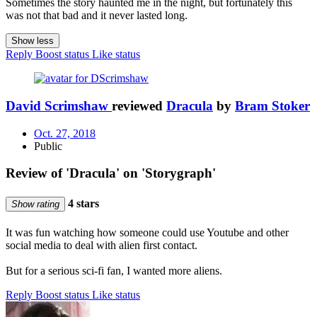
Sometimes the story haunted me in the night, but fortunately this
was not that bad and it never lasted long.
Show less
Reply
Boost status
Like status
David Scrimshaw
reviewed
Dracula
by
Bram Stoker
Oct. 27, 2018
Public
Review of 'Dracula' on 'Storygraph'
4 stars
Show rating
It was fun watching how someone could use Youtube and other
social media to deal with alien first contact.
But for a serious sci-fi fan, I wanted more aliens.
Reply
Boost status
Like status