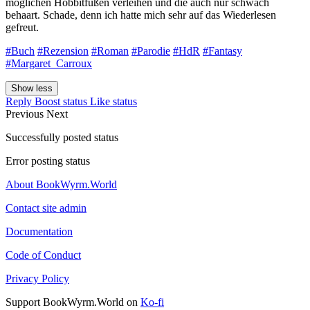
möglichen Hobbitfüßen verleihen und die auch nur schwach
behaart. Schade, denn ich hatte mich sehr auf das Wiederlesen
gefreut.
#Buch
#Rezension
#Roman
#Parodie
#HdR
#Fantasy
#Margaret_Carroux
Show less
Reply
Boost status
Like status
Previous
Next
Successfully posted status
Error posting status
About BookWyrm.World
Contact site admin
Documentation
Code of Conduct
Privacy Policy
Support BookWyrm.World on
Ko-fi