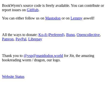
BookWyrm's source code is freely available. You can contribute or
report issues on
GitHub
.
You can either follow us on
Mastodon
or on
Lemmy
aswell!
All the ways to donate:
Ko-fi (Preferred)
,
Bunq
,
Opencollective
,
Patreon
,
PayPal
,
Librepay
Thank you to
@vsp@mastdodon.world
for Jör, the amazing
bookreading worm / dragon, our logo.
Website Status