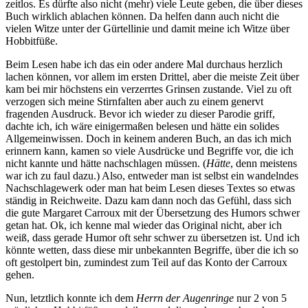
zeitlos. Es dürfte also nicht (mehr) viele Leute geben, die über dieses
Buch wirklich ablachen können. Da helfen dann auch nicht die
vielen Witze unter der Gürtellinie und damit meine ich Witze über
Hobbitfüße.
Beim Lesen habe ich das ein oder andere Mal durchaus herzlich
lachen können, vor allem im ersten Drittel, aber die meiste Zeit über
kam bei mir höchstens ein verzerrtes Grinsen zustande. Viel zu oft
verzogen sich meine Stirnfalten aber auch zu einem genervt
fragenden Ausdruck. Bevor ich wieder zu dieser Parodie griff,
dachte ich, ich wäre einigermaßen belesen und hätte ein solides
Allgemeinwissen. Doch in keinem anderen Buch, an das ich mich
erinnern kann, kamen so viele Ausdrücke und Begriffe vor, die ich
nicht kannte und hätte nachschlagen müssen. (
Hätte
, denn meistens
war ich zu faul dazu.) Also, entweder man ist selbst ein wandelndes
Nachschlagewerk oder man hat beim Lesen dieses Textes so etwas
ständig in Reichweite. Dazu kam dann noch das Gefühl, dass sich
die gute Margaret Carroux mit der Übersetzung des Humors schwer
getan hat. Ok, ich kenne mal wieder das Original nicht, aber ich
weiß, dass gerade Humor oft sehr schwer zu übersetzen ist. Und ich
könnte wetten, dass diese mir unbekannten Begriffe, über die ich so
oft gestolpert bin, zumindest zum Teil auf das Konto der Carroux
gehen.
Nun, letztlich konnte ich dem
Herrn der Augenringe
nur 2 von 5