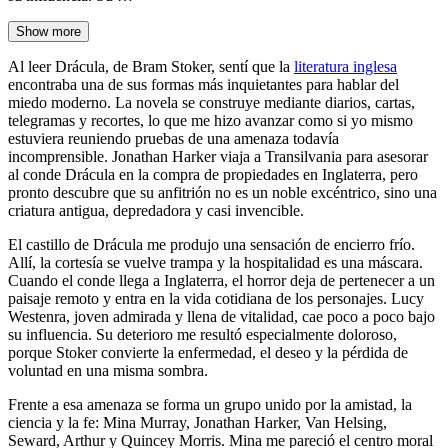
Show more
Al leer Drácula, de Bram Stoker, sentí que la
literatura inglesa
encontraba una de sus formas más inquietantes para hablar del
miedo moderno. La novela se construye mediante diarios, cartas,
telegramas y recortes, lo que me hizo avanzar como si yo mismo
estuviera reuniendo pruebas de una amenaza todavía
incomprensible. Jonathan Harker viaja a Transilvania para asesorar
al conde Drácula en la compra de propiedades en Inglaterra, pero
pronto descubre que su anfitrión no es un noble excéntrico, sino una
criatura antigua, depredadora y casi invencible.
El castillo de Drácula me produjo una sensación de encierro frío.
Allí, la cortesía se vuelve trampa y la hospitalidad es una máscara.
Cuando el conde llega a Inglaterra, el horror deja de pertenecer a un
paisaje remoto y entra en la vida cotidiana de los personajes. Lucy
Westenra, joven admirada y llena de vitalidad, cae poco a poco bajo
su influencia. Su deterioro me resultó especialmente doloroso,
porque Stoker convierte la enfermedad, el deseo y la pérdida de
voluntad en una misma sombra.
Frente a esa amenaza se forma un grupo unido por la amistad, la
ciencia y la fe: Mina Murray, Jonathan Harker, Van Helsing,
Seward, Arthur y Quincey Morris. Mina me pareció el centro moral