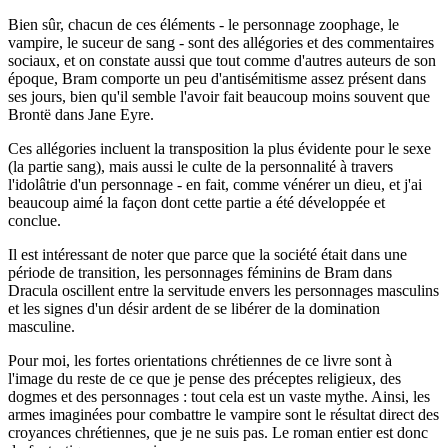
Bien sûr, chacun de ces éléments - le personnage zoophage, le
vampire, le suceur de sang - sont des allégories et des commentaires
sociaux, et on constate aussi que tout comme d'autres auteurs de son
époque, Bram comporte un peu d'antisémitisme assez présent dans
ses jours, bien qu'il semble l'avoir fait beaucoup moins souvent que
Brontë dans Jane Eyre.
Ces allégories incluent la transposition la plus évidente pour le sexe
(la partie sang), mais aussi le culte de la personnalité à travers
l'idolâtrie d'un personnage - en fait, comme vénérer un dieu, et j'ai
beaucoup aimé la façon dont cette partie a été développée et
conclue.
Il est intéressant de noter que parce que la société était dans une
période de transition, les personnages féminins de Bram dans
Dracula oscillent entre la servitude envers les personnages masculins
et les signes d'un désir ardent de se libérer de la domination
masculine.
Pour moi, les fortes orientations chrétiennes de ce livre sont à
l'image du reste de ce que je pense des préceptes religieux, des
dogmes et des personnages : tout cela est un vaste mythe. Ainsi, les
armes imaginées pour combattre le vampire sont le résultat direct des
croyances chrétiennes, que je ne suis pas. Le roman entier est donc