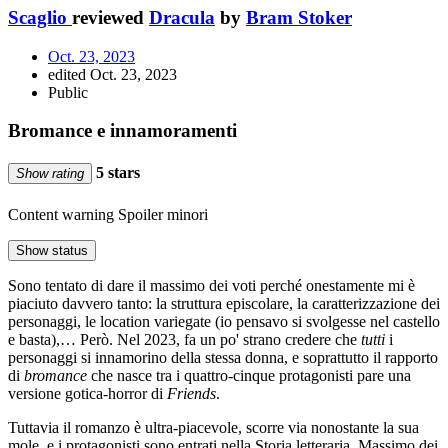
Scaglio
reviewed
Dracula
by
Bram Stoker
Oct. 23, 2023
edited Oct. 23, 2023
Public
Bromance e innamoramenti
5 stars
Show rating
Content warning
Spoiler minori
Show status
Sono tentato di dare il massimo dei voti perché onestamente mi è
piaciuto davvero tanto: la struttura episcolare, la caratterizzazione dei
personaggi, le location variegate (io pensavo si svolgesse nel castello
e basta),… Però. Nel 2023, fa un po' strano credere che
tutti
i
personaggi si innamorino della stessa donna, e soprattutto il rapporto
di
bromance
che nasce tra i quattro-cinque protagonisti pare una
versione gotica-horror di
Friends
.
Tuttavia il romanzo è ultra-piacevole, scorre via nonostante la sua
mole, e i protagonisti sono entrati nella Storia letteraria. Massimo dei