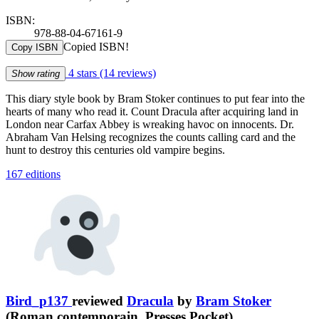
ISBN:
978-88-04-67161-9
Copied ISBN!
Copy ISBN
4 stars
(14 reviews)
Show rating
This diary style book by Bram Stoker continues to put fear into the
hearts of many who read it. Count Dracula after acquiring land in
London near Carfax Abbey is wreaking havoc on innocents. Dr.
Abraham Van Helsing recognizes the counts calling card and the
hunt to destroy this centuries old vampire begins.
167 editions
Bird_p137
reviewed
Dracula
by
Bram Stoker
(Roman contemporain, Presses Pocket)