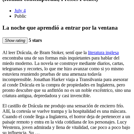
July 4
Public
La noche que aprendió a entrar por la ventana
5 stars
Show rating
Al leer Drácula, de Bram Stoker, sentí que la
literatura inglesa
encontraba una de sus formas más inquietantes para hablar del
miedo moderno. La novela se construye mediante diarios, cartas,
telegramas y recortes, lo que me hizo avanzar como si yo mismo
estuviera reuniendo pruebas de una amenaza todavía
incomprensible. Jonathan Harker viaja a Transilvania para asesorar
al conde Drácula en la compra de propiedades en Inglaterra, pero
pronto descubre que su anfitrión no es un noble excéntrico, sino una
criatura antigua, depredadora y casi invencible.
El castillo de Drácula me produjo una sensación de encierro frío.
Allí, la cortesía se vuelve trampa y la hospitalidad es una máscara.
Cuando el conde llega a Inglaterra, el horror deja de pertenecer a un
paisaje remoto y entra en la vida cotidiana de los personajes. Lucy
Westenra, joven admirada y llena de vitalidad, cae poco a poco bajo
su influencia. Su …