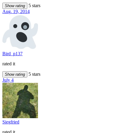
5 stars
Show rating
Aug. 19, 2014
Bird_p137
rated it
5 stars
Show rating
July 4
Siegfried
rated it