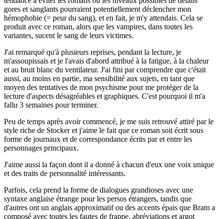
tendance à éviter les romans où les niveaux possibles de détails
gores et sanglants pourraient potentiellement déclencher mon
hémophobie (= peur du sang), et en fait, je m'y attendais. Cela se
produit avec ce roman, alors que les vampires, dans toutes les
variantes, sucent le sang de leurs victimes.
J'ai remarqué qu'à plusieurs reprises, pendant la lecture, je
m'assoupissais et je l'avais d'abord attribué à la fatigue, à la chaleur
et au bruit blanc du ventilateur. J'ai fini par comprendre que c'était
aussi, au moins en partie, ma sensibilité aux sujets, en tant que
moyen des tentatives de mon psychisme pour me protéger de la
lecture d'aspects désagréables et graphiques. C'est pourquoi il m'a
fallu 3 semaines pour terminer.
Peu de temps après avoir commencé, je me suis retrouvé attiré par le
style riche de Stocker et j'aime le fait que ce roman soit écrit sous
forme de journaux et de correspondance écrits par et entre les
personnages principaux.
J'aime aussi la façon dont il a donné à chacun d'eux une voix unique
et des traits de personnalité intéressants.
Parfois, cela prend la forme de dialogues grandioses avec une
syntaxe anglaise étrange pour les persos étrangers, tandis que
d'autres ont un anglais approximatif ou des accents épais que Bram a
composé avec toutes les fautes de frappe, abréviations et argot