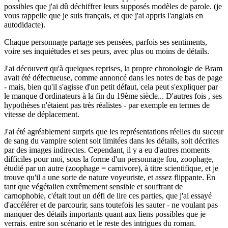
possibles que j'ai dû déchiffrer leurs supposés modèles de parole. (je
vous rappelle que je suis français, et que j'ai appris l'anglais en
autodidacte).
Chaque personnage partage ses pensées, parfois ses sentiments,
voire ses inquiétudes et ses peurs, avec plus ou moins de détails.
J'ai découvert qu'à quelques reprises, la propre chronologie de Bram
avait été défectueuse, comme annoncé dans les notes de bas de page
- mais, bien qu'il s'agisse d'un petit défaut, cela peut s'expliquer par
le manque d'ordinateurs à la fin du 19ème siècle... D'autres fois , ses
hypothèses n'étaient pas très réalistes - par exemple en termes de
vitesse de déplacement.
J'ai été agréablement surpris que les représentations réelles du suceur
de sang du vampire soient soit limitées dans les détails, soit décrites
par des images indirectes. Cependant, il y a eu d'autres moments
difficiles pour moi, sous la forme d'un personnage fou, zoophage,
étudié par un autre (zoophage = carnivore), à titre scientifique, et je
trouve qu'il a une sorte de nature voyeuriste, et assez flippante. En
tant que végétalien extrêmement sensible et souffrant de
carnophobie, c'était tout un défi de lire ces parties, que j'ai essayé
d'accélérer et de parcourir, sans toutefois les sauter - ne voulant pas
manquer des détails importants quant aux liens possibles que je
verrais. entre son scénario et le reste des intrigues du roman.